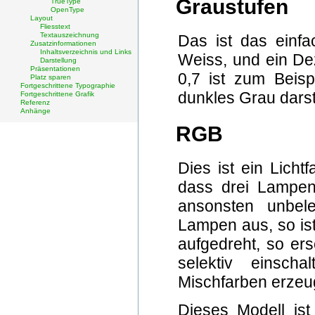
Graustufen
TrueType
OpenType
Layout
Fliesstext
Textauszeichnung
Das ist das einfa
Zusatzinformationen
Inhaltsverzeichnis und Links
Weiss, und ein De
Darstellung
Präsentationen
0,7 ist zum Beisp
Platz sparen
Fortgeschrittene Typographie
dunkles Grau darste
Fortgeschrittene Grafik
Referenz
Anhänge
RGB
Dies ist ein Licht
dass drei Lampen
ansonsten unbele
Lampen aus, so ist
aufgedreht, so er
selektiv einsch
Mischfarben erzeu
Dieses Modell ist