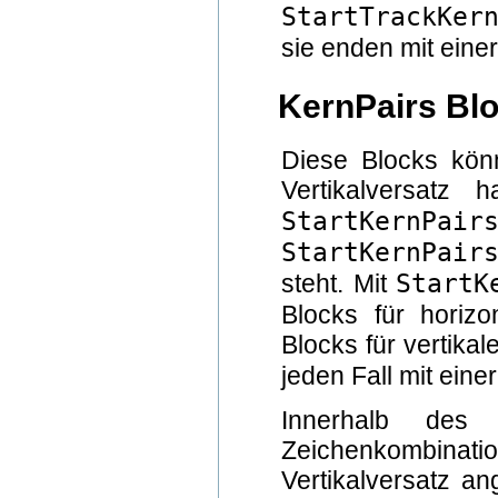
StartTrackKe
sie enden mit eine
KernPairs Bl
Diese Blocks kön
Vertikalversatz
StartKernP
StartKernPai
StartK
steht. Mit
Blocks für horizo
Blocks für vertika
jeden Fall mit eine
Innerhalb des
Zeichenkombina
Vertikalversatz a