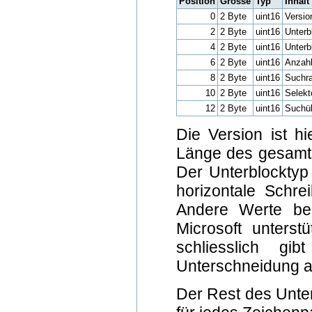
Position
Grösse
Typ
Inhalt
0
2 Byte
uint16
Versio
2
2 Byte
uint16
Unterb
4
2 Byte
uint16
Unterb
6
2 Byte
uint16
Anzahl
8
2 Byte
uint16
Suchr
10
2 Byte
uint16
Selekt
12
2 Byte
uint16
Suchü
Die Version ist hi
Länge des gesamten
Der Unterblocktyp 
horizontale Schre
Andere Werte be
Microsoft unterst
schliesslich g
Unterschneidung a
Der Rest des Unter