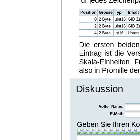
für jedes Zeichenp
Position
Grösse
Typ
Inhalt
0
2 Byte
uint16
GID Ze
2
2 Byte
uint16
GID Ze
4
2 Byte
int16
Unters
Die ersten beiden
Eintrag ist die Ve
Skala-Einheiten. 
also in Promille d
Diskussion
Voller Name:
E-Mail:
Geben Sie Ihren Ko