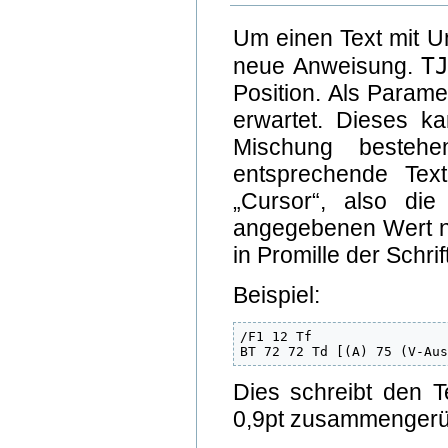
Um einen Text mit U
T
neue Anweisung.
Position. Als Parame
erwartet. Dieses k
Mischung bestehe
entsprechende Text
„Cursor“, also di
angegebenen Wert na
in Promille der Schrif
Beispiel:
/F1 12 Tf

BT 72 72 Td [(A) 75 (V-Au
Dies schreibt den 
0,9pt zusammengerü