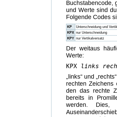
Buchstabencode, ge
und Werte sind du
Folgende Codes sin
KP
Unterschneidung und Verti
KPX
nur Unterschneidung
KPY
nur Vertikalversatz
Der weitaus häuf
Werte:
KPX
links
rec
„links“ und „recht
rechten Zeichens 
den das rechte Z
bereits in Promil
werden. Dies, 
Auseinanderschie