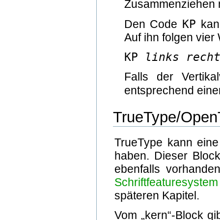
Zusammenziehen mi
KP
Den Code
kann
Auf ihn folgen vier
KP
links
rech
Falls der Vertik
entsprechend ein
TrueType/Open
TrueType kann eine 
haben. Dieser Block
ebenfalls vorhanden
Schriftfeaturesystem
späteren Kapitel.
Vom „kern“-Block gib