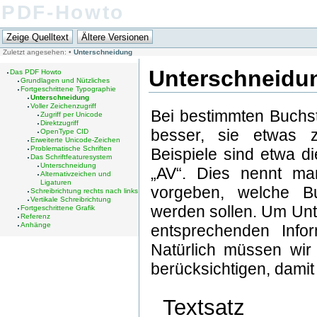
PDF-Howto
Zuletzt angesehen:
•
Unterschneidung
Unterschneidu
Das PDF Howto
Grundlagen und Nützliches
Fortgeschrittene Typographie
Unterschneidung
Voller Zeichenzugriff
Bei bestimmten Buchst
Zugriff per Unicode
Direktzugriff
besser, sie etwas 
OpenType CID
Erweiterte Unicode-Zeichen
Problematische Schriften
Beispiele sind etwa d
Das Schriftfeaturesystem
Unterschneidung
„AV“. Dies nennt ma
Alternativzeichen und
Ligaturen
vorgeben, welche B
Schreibrichtung rechts nach links
Vertikale Schreibrichtung
werden sollen. Um Un
Fortgeschrittene Grafik
Referenz
Anhänge
entsprechenden Info
Natürlich müssen wir
berücksichtigen, damit w
Textsatz