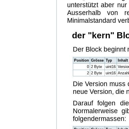
unterstützt aber nur
Ausserhalb von re
Minimalstandard ver
der "kern" Bl
Der Block beginnt m
Position
Grösse
Typ
Inhalt
0
2 Byte
uint16
Versio
2
2 Byte
uint16
Anzahl
Die Version muss d
neue Version, die n
Darauf folgen die
Normalerweise gi
folgendermassen: